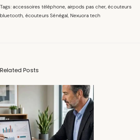
Tags
:
accessoires téléphone
,
airpods pas cher
,
écouteurs
bluetooth
,
écouteurs Sénégal
,
Nexuora tech
C
o
m
Related Posts
m
e
n
t
C
h
oi
si
r
la
M