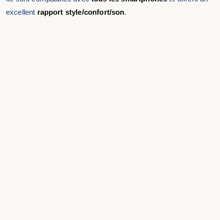
excellent
rapport style/confort/son
.