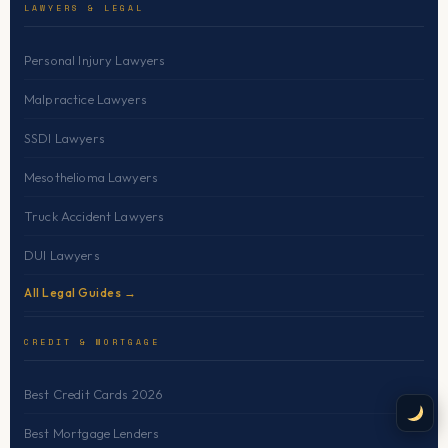
LAWYERS & LEGAL
Personal Injury Lawyers
Malpractice Lawyers
SSDI Lawyers
Mesothelioma Lawyers
Truck Accident Lawyers
DUI Lawyers
All Legal Guides →
CREDIT & MORTGAGE
Best Credit Cards 2026
Best Mortgage Lenders