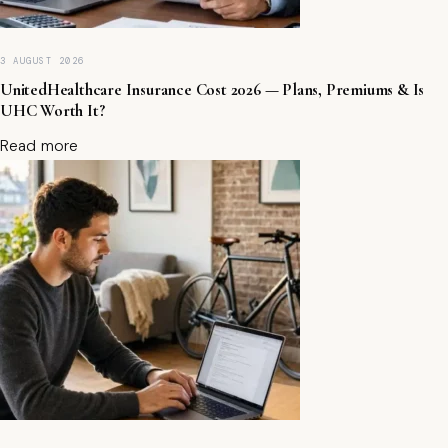
ot
r
e
S
3 AUGUST 2026
m
UnitedHealthcare Insurance Cost 2026 — Plans, Premiums & Is
a
UHC Worth It?
rt
p
Read more
h
o
n
e
e
n
2
0
25
?
T
V
H