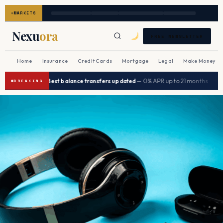
MARKETS
Nexu
ora
FREE NEWSLETTER
Home
Insurance
Credit Cards
Mortgage
Legal
Make Money
|
|
Best balance transfers updated
— 0% APR up to 21 months
Senio
→
→
BREAKING