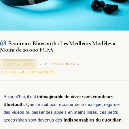
Écouteurs Bluetooth : Les Meilleurs Modèles à
Moins de 20.000 FCFA
.
.
P
BY
AHMADA NDAO
18 APRIL 2025
3
O
1
P
S
TECHNOLOGIE & INNOVATION
D
T
O
E
E
S
C
D
T
E
O
M
E
N
Aujourd’hui, il est
inimaginable de vivre sans écouteurs
B
D
E
I
Bluetooth
. Que ce soit pour écouter de la musique, regarder
R
N
2
des vidéos ou passer des appels en mains libres, ces petits
0
accessoires sont devenus des
indispensables du quotidien
.
2
5