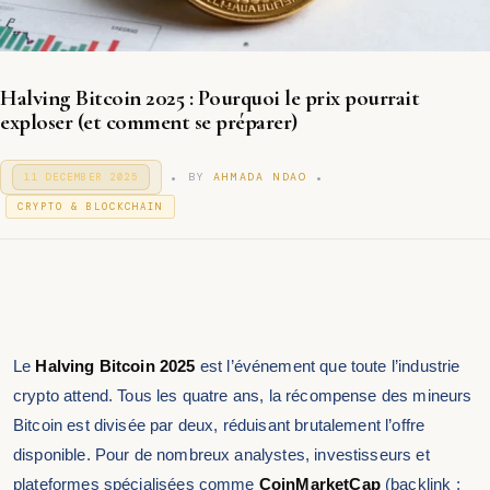
Halving Bitcoin 2025 : Pourquoi le prix pourrait
exploser (et comment se préparer)
.
.
P
BY
AHMADA NDAO
11 DECEMBER 2025
3
O
1
P
S
CRYPTO & BLOCKCHAIN
D
T
O
E
E
S
C
D
T
E
O
M
E
N
B
D
E
I
R
N
2
Le
Halving Bitcoin 2025
est l’événement que toute l’industrie
0
2
crypto attend. Tous les quatre ans, la récompense des mineurs
5
Bitcoin est divisée par deux, réduisant brutalement l’offre
disponible. Pour de nombreux analystes, investisseurs et
plateformes spécialisées comme
CoinMarketCap
(backlink :