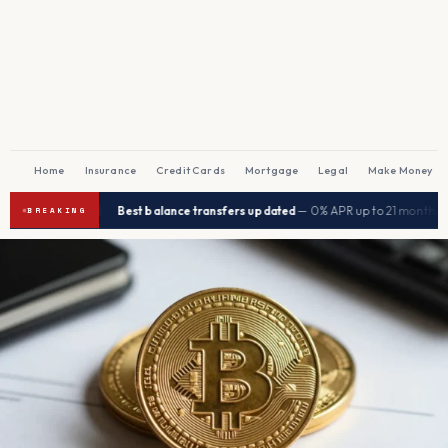
Home
Insurance
Credit Cards
Mortgage
Legal
Make Money
|
|
26
Best balance transfers updated
— 0% APR up to 21 months
→
→
BREAKING