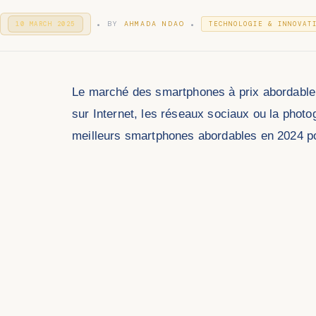
.
.
P
P
BY
AHMADA NDAO
10 MARCH 2025
3
TECHNOLOGIE & INNOVAT
O
1
O
S
D
S
T
E
T
E
C
E
D
E
D
O
Le marché des smartphones à prix abordable 
M
I
N
B
N
sur Internet, les réseaux sociaux ou la photo
E
R
meilleurs smartphones abordables en 2024 pou
2
0
2
5