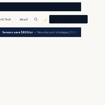
AI & Tech
About
FREE NEWSLETTER
|
s save $800/yr
— New discount strategies 2026
UHC 
→
HEALTH