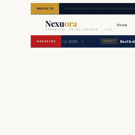
MARKETS
Nexu
ora
Home
FINANCIAL INTELLIGENCE · USA
|
tgage expected to ease in Q2 2026
Best balance tra
→
BREAKING
CREDIT