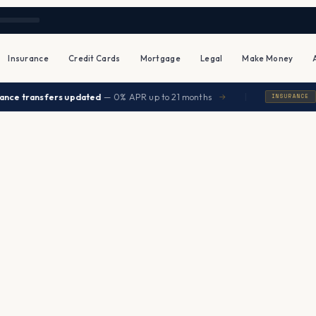
Insurance
Credit Cards
Mortgage
Legal
Make Money
|
nsfers updated
— 0% APR up to 21 months
Senior
→
INSURANCE