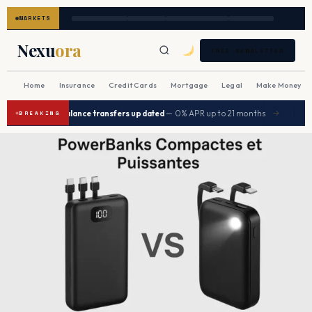
MARKETS
Nexu
ora
FREE NEWSLETTER
Home
Insurance
Credit Cards
Mortgage
Legal
Make Money
|
Best balance transfers updated
— 0% APR up to 21 months
Seniors s
→
BREAKING