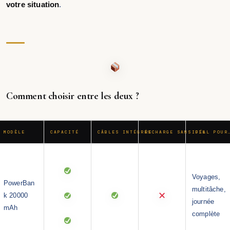
votre situation
.
Comment choisir entre les deux ?
MODÈLE
CAPACITÉ
CÂBLES INTÉGRÉS
RECHARGE SANS FIL
IDÉAL POUR
Voyages,
PowerBan
multitâche,
k 20000
journée
mAh
complète