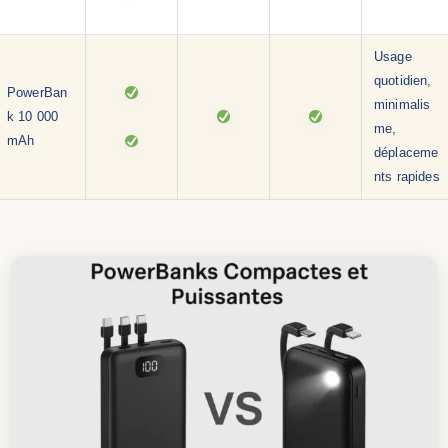
Usage
quotidien,
PowerBan
minimalis
k 10 000
me,
mAh
déplaceme
nts rapides