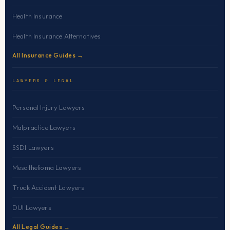
Health Insurance
Health Insurance Alternatives
All Insurance Guides →
LAWYERS & LEGAL
Personal Injury Lawyers
Malpractice Lawyers
SSDI Lawyers
Mesothelioma Lawyers
Truck Accident Lawyers
DUI Lawyers
All Legal Guides →