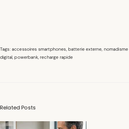
Tags
:
accessoires smartphones
,
batterie externe
,
nomadisme
digital
,
powerbank
,
recharge rapide
T
o
p
Related Posts
1
0
d