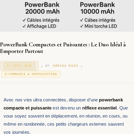
PowerBank Compactes et Puissantes : Le Duo Idéal à
Emporter Partout
.
.
P
BY
AHMADA NDAO
22 APRIL 2025
3
O
1
P
S
E-COMMERCE & DROPSHIPPING
D
T
O
E
E
S
C
D
T
E
O
M
E
N
Avec nos vies ultra connectées, disposer d’une
powerbank
B
D
E
I
compacte et puissante
est devenu un
réflexe essentiel
. Que
R
N
2
vous soyez souvent en déplacement, en réunion, en cours, ou
0
même en randonnée, ces petits chargeurs externes sauvent
2
5
vos journées.