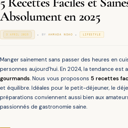
5 Recettes Faciles et Saine
Absolument en 2025
.
.
P
P
BY
AHMADA NDAO
3 APRIL 2025
3
LIFESTYLE
O
1
O
S
D
S
T
E
T
E
C
E
D
E
Manger sainement sans passer des heures en cuis
D
O
M
I
N
B
personnes aujourd’hui. En 2024, la tendance est 
N
E
R
gourmands
. Nous vous proposons
5 recettes fac
2
0
et équilibre. Idéales pour le petit-déjeuner, le déj
2
5
préparations conviennent aussi bien aux amateurs
passionnés de gastronomie saine.