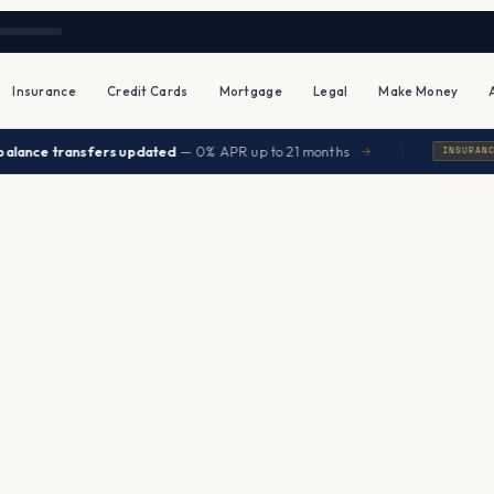
Insurance
Credit Cards
Mortgage
Legal
Make Money
|
sfers updated
— 0% APR up to 21 months
Seniors
→
INSURANCE