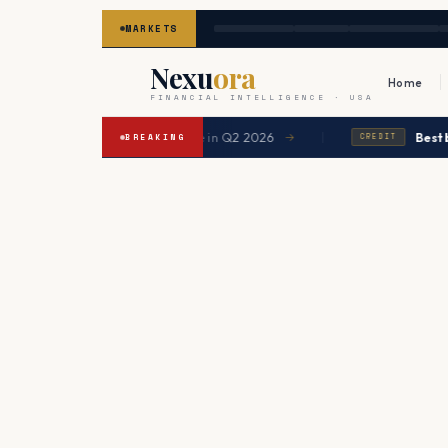
MARKETS
Nexu
ora
Home
FINANCIAL INTELLIGENCE · USA
|
gage expected to ease in Q2 2026
Best balance tran
→
BREAKING
CREDIT