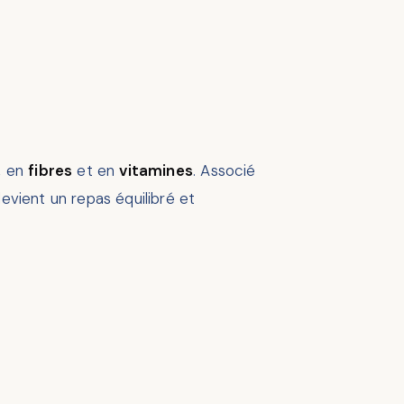
, en
fibres
et en
vitamines
. Associé
l devient un repas équilibré et